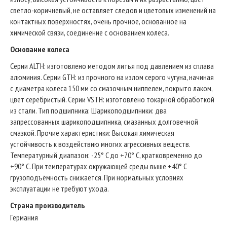
светло-коричневый, не оставляет следов и цветовых изменений на
контактных поверхностях, очень прочное, основанное на
химической связи, соединение с основанием колеса.
Основание колеса
Серии ALTH: изготовлено методом литья под давлением из сплава
алюминия. Серии GTH: из прочного на излом серого чугуна, начиная
с диаметра колеса 150 мм со смазочным ниппелем, покрыто лаком,
цвет серебристый. Серии VSTH: изготовлено токарной обработкой
из стали. Тип подшипника: Шарикоподшипники: два
запрессованных шарикоподшипника, смазанных долговечной
смазкой. Прочие характеристики: Высокая химическая
устойчивость к воздействию многих агрессивных веществ.
Температурный диапазон: -25° C до +70° C, кратковременно до
+90° C. При температурах окружающей среды выше +40° C
грузоподъёмность снижается. При нормальных условиях
эксплуатации не требуют ухода.
Страна производитель
Германия