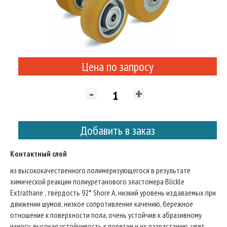
Цена по запросу
-
+
Добавить в заказ
Контактный слой
из высококачественного полимеризующегося в результате
химической реакции полиуретанового эластомера Blickle
Extrathane , твёрдость 92° Shore A, низкий уровень издаваемых при
движении шумов, низкое сопротивление качению, бережное
отношение к поверхности пола, очень устойчив к абразивному
износу, высокая устойчивость к порезам и их разрастанию, цвет