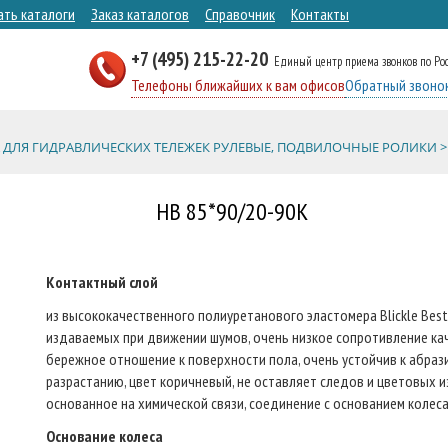
ать каталоги
Заказ каталогов
Справочник
Контакты
+7 (495) 215-22-20
Единый центр приема звонков по Ро
Телефоны ближайших к вам офисов
Обратный звоно
 ДЛЯ ГИДРАВЛИЧЕСКИХ ТЕЛЕЖЕК РУЛЕВЫЕ, ПОДВИЛОЧНЫЕ РОЛИКИ >
HB 85*90/20-90K
Контактный слой
из высококачественного полиуретанового эластомера Blickle Besth
издаваемых при движении шумов, очень низкое сопротивление кач
бережное отношение к поверхности пола, очень устойчив к абрази
разрастанию, цвет коричневый, не оставляет следов и цветовых и
основанное на химической связи, соединение с основанием колеса
Основание колеса