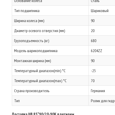
Основание колеса
Сталь
Тип подшипника
Шариковый
Ширина колеса (мм)
90
Диаметр осевого отверстия (мм)
20
Грузоподъемность (кг)
680
Модель шарикоподшипника
6204ZZ
Монтажная ширина (мм)
90
Температурный диапазон(min) °C
-25
Температурный диапазон(max) °C
70
Страна производитель
Германия
Тип
Ролик для гидр
Доставка HB 85*90/20-90K в регионы