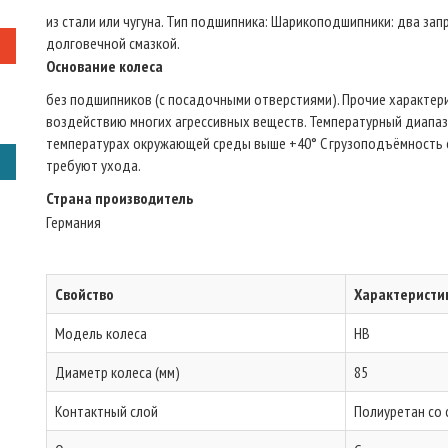
из стали или чугуна. Тип подшипникa: Шарикоподшипники: два за
долговечной смазкой.
Основание колеса
без подшипников (с посадочными отверстиями). Прочие характери
воздействию многих агрессивных веществ. Температурный диапазон
температурах окружающей среды выше +40° C грузоподъёмность с
требуют ухода.
Страна производитель
Германия
Свойство
Характеристи
Модель колеса
HB
Диаметр колеса (мм)
85
Контактный слой
Полиуретан со 