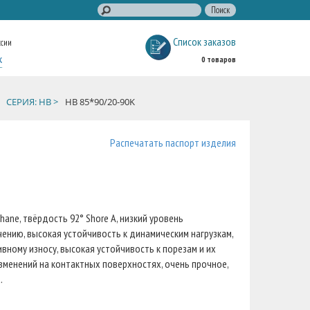
Список заказов
ссии
к
0 товаров
СЕРИЯ: HB >
HB 85*90/20-90K
Распечатать паспорт изделия
ane, твёрдость 92° Shore A, низкий уровень
ению, высокая устойчивость к динамическим нагрузкам,
вному износу, высокая устойчивость к порезам и их
зменений на контактных поверхностях, очень прочное,
.