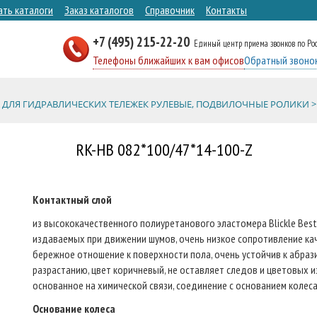
ать каталоги
Заказ каталогов
Справочник
Контакты
+7 (495) 215-22-20
Единый центр приема звонков по Ро
Телефоны ближайших к вам офисов
Обратный звоно
 ДЛЯ ГИДРАВЛИЧЕСКИХ ТЕЛЕЖЕК РУЛЕВЫЕ, ПОДВИЛОЧНЫЕ РОЛИКИ >
RK-HB 082*100/47*14-100-Z
Контактный слой
из высококачественного полиуретанового эластомера Blickle Besth
издаваемых при движении шумов, очень низкое сопротивление кач
бережное отношение к поверхности пола, очень устойчив к абрази
разрастанию, цвет коричневый, не оставляет следов и цветовых и
основанное на химической связи, соединение с основанием колеса
Основание колеса