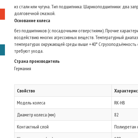
из стали или чугуна. Тип подшипникa: Шарикоподшипники: два за
долговечной смазкой.
Основание колеса
без подшипников (с посадочными отверстиями). Прочие характери
воздействию многих агрессивных веществ. Температурный диапазон
температурах окружающей среды выше +40° C грузоподъёмность с
требуют ухода.
Страна производитель
Германия
Свойство
Характерис
Модель колеса
RK-HB
Диаметр колеса (мм)
82
Контактный слой
Полиуретан с