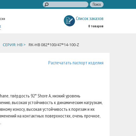
Список заказов
ссии
к
0 товаров
СЕРИЯ: HB >
RK-HB 082*100/47*14-100-Z
Распечатать паспорт изделия
ane, твёрдость 92° Shore A, низкий уровень
ению, высокая устойчивость к динамическим нагрузкам,
вному износу, высокая устойчивость к порезам и их
зменений на контактных поверхностях, очень прочное,
.