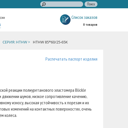
Список заказов
ссии
к
0 товаров
СЕРИЯ: HTHW >
HTHW 85*60/25-65K
Распечатать паспорт изделия
кой реакции полиуретанового эластомера Blickle
ри движении шумов, низкое сопротивление качению,
вному износу, высокая устойчивость к порезам и их
етовых изменений на контактных поверхностях, очень
ем колеса.