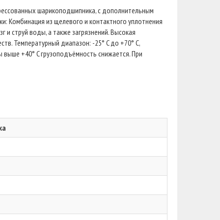
апрессованных шарикоподшипника, с дополнительным
ки: Комбинация из щелевого и контактного уплотнения
и струй воды, а также загрязнений. Высокая
тв. Температурный диапазон: -25° C до +70° C,
 выше +40° C грузоподъёмность снижается. При
ка