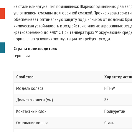
из стали или чугуна. Тип подшипникa: Шарикоподшипники: два з
уплотнением, смазаны долговечной смазкой. Прочие характеристи
обеспечивает оптимальную защиту подшипников от водяных брызг 
химическая устойчивость к воздействию многих агрессивных вещес
кратковременно до +90° C. При температурах ® окружающей среды
нормальных условиях эксплуатации не требуют ухода.
Страна производитель
Германия
Свойство
Характеристи
Модель колеса
HTHW
Диаметр колеса (мм)
85
Контактный слой
Полиуретан
Основание колеса
Сталь