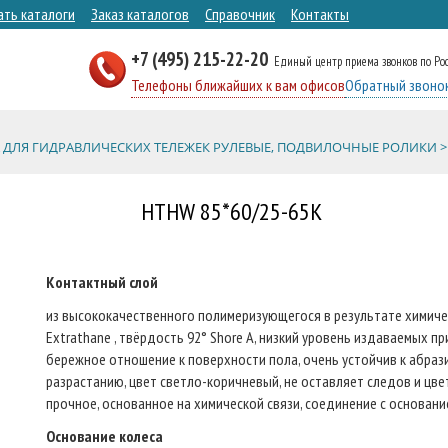
ать каталоги
Заказ каталогов
Справочник
Контакты
+7 (495) 215-22-20
Единый центр приема звонков по Ро
Телефоны ближайших к вам офисов
Обратный звоно
 ДЛЯ ГИДРАВЛИЧЕСКИХ ТЕЛЕЖЕК РУЛЕВЫЕ, ПОДВИЛОЧНЫЕ РОЛИКИ >
HTHW 85*60/25-65K
Контактный слой
из высококачественного полимеризующегося в результате химичес
Extrathane , твёрдость 92° Shore A, низкий уровень издаваемых п
бережное отношение к поверхности пола, очень устойчив к абрази
разрастанию, цвет светло-коричневый, не оставляет следов и цв
прочное, основанное на химической связи, соединение с основани
Основание колеса