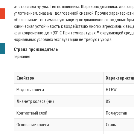
из стали или чугуна. Тип подшипникa: Шарикоподшипники: два з
уплотнением, смазаны долговечной смазкой. Прочие характеристи
обеспечивает оптимальную защиту подшипников от водяных брызг 
химическая устойчивость к воздействию многих агрессивных вещес
кратковременно до +90° C. При температурах ® окружающей среды
нормальных условиях эксплуатации не требуют ухода.
Страна производитель
Германия
Свойство
Характеристи
Модель колеса
HTHW
Диаметр колеса (мм)
85
Контактный слой
Полиуретан
Основание колеса
Сталь