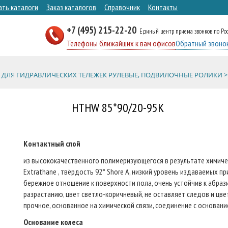
ать каталоги
Заказ каталогов
Справочник
Контакты
+7 (495) 215-22-20
Единый центр приема звонков по Ро
Телефоны ближайших к вам офисов
Обратный звоно
 ДЛЯ ГИДРАВЛИЧЕСКИХ ТЕЛЕЖЕК РУЛЕВЫЕ, ПОДВИЛОЧНЫЕ РОЛИКИ >
HTHW 85*90/20-95K
Контактный слой
из высококачественного полимеризующегося в результате химичес
Extrathane , твёрдость 92° Shore A, низкий уровень издаваемых п
бережное отношение к поверхности пола, очень устойчив к абрази
разрастанию, цвет светло-коричневый, не оставляет следов и цв
прочное, основанное на химической связи, соединение с основани
Основание колеса