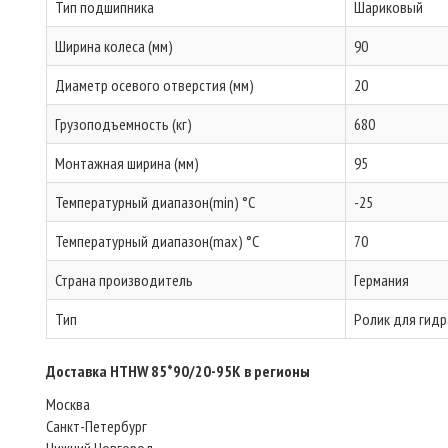
Тип подшипника
Шариковый
Ширина колеса (мм)
90
Диаметр осевого отверстия (мм)
20
Грузоподъемность (кг)
680
Монтажная ширина (мм)
95
Температурный диапазон(min) °C
-25
Температурный диапазон(max) °C
70
Страна производитель
Германия
Тип
Ролик для гидр
Доставка HTHW 85*90/20-95K в регионы
Москва
Санкт-Петербург