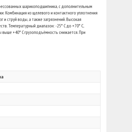
апрессованных шарикоподшипника, с дополнительным
ки: Комбинация из щелевого и контактного уплотнения
и струй воды, а также загрязнений. Высокая
тв. Температурный диапазон: -25° C до +70° C,
 выше +40° C грузоподъёмность снижается. При
ка