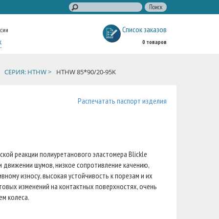
Список заказов
ссии
к
0 товаров
СЕРИЯ: HTHW >
HTHW 85*90/20-95K
Распечатать паспорт изделия
кой реакции полиуретанового эластомера Blickle
ри движении шумов, низкое сопротивление качению,
вному износу, высокая устойчивость к порезам и их
етовых изменений на контактных поверхностях, очень
ем колеса.