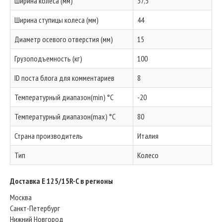
Ширина колеса (мм)
37,5
Ширина ступицы колеса (мм)
44
Диаметр осевого отверстия (мм)
15
Грузоподъемность (кг)
100
ID поста блога для комментариев
8
Температурный диапазон(min) °C
-20
Температурный диапазон(max) °C
80
Страна производитель
Италия
Тип
Колесо
Доставка E 125/15R-C в регионы
Москва
Санкт-Петербург
Нижний Новгород