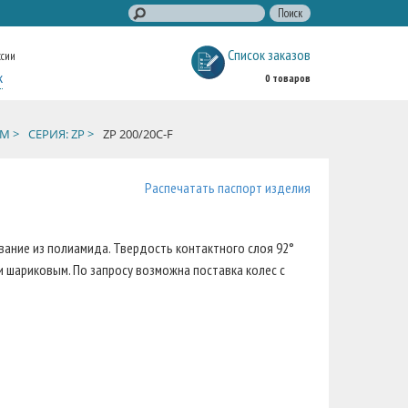
Список заказов
ссии
к
0 товаров
М >
СЕРИЯ: ZP >
ZP 200/20C-F
Распечатать паспорт изделия
вание из полиамида. Твердость контактного слоя 92°
и шариковым. По запросу возможна поставка колес с