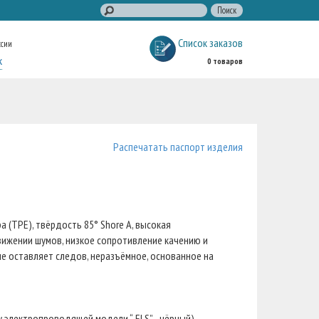
Список заказов
ссии
к
0 товаров
Распечатать паспорт изделия
(TPE), твёрдость 85° Shore A, высокая
ижении шумов, низкое сопротивление качению и
не оставляет следов, неразъёмное, основанное на
 электропроводящей модели “-ELS” - чёрный).