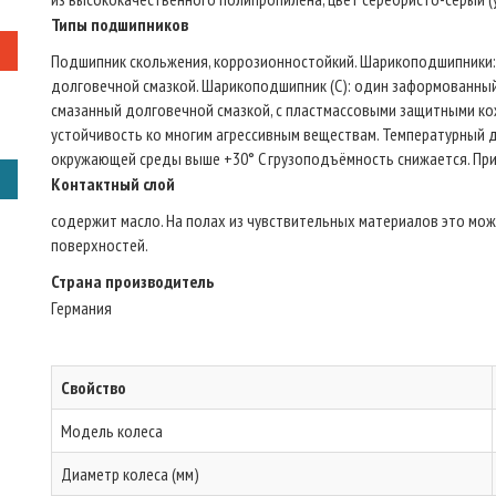
Типы подшипников
Подшипник скольжения, коррозионностойкий. Шарикоподшипники:
долговечной смазкой. Шарикоподшипник (C): один заформованны
смазанный долговечной смазкой, с пластмассовыми защитными ко
устойчивость ко многим агрессивным веществам. Температурный ди
окружающей среды выше +30° C грузоподъёмность снижается. При
Контактный слой
содержит масло. На полах из чувствительных материалов это мо
поверхностей.
Страна производитель
Германия
Свойство
Модель колеса
Диаметр колеса (мм)