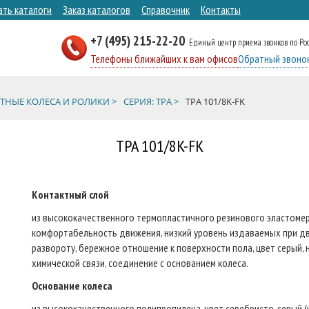
ать каталоги
Заказ каталогов
Справочник
Контакты
+7 (495) 215-22-20
Единый центр приема звонков по Ро
Телефоны ближайших к вам офисов
Обратный звоно
ТНЫЕ КОЛЕСА И РОЛИКИ >
СЕРИЯ: TPA >
TPA 101/8K-FK
TPA 101/8K-FK
Контактный слой
из высококачественного термопластичного резинового эластомера 
комфортабельность движения, низкий уровень издаваемых при дв
развороту, бережное отношение к поверхности пола, цвет серый, 
химической связи, соединение с основанием колеса.
Основание колеса
из высококачественного полипропилена, цвет серебристо-серый (у