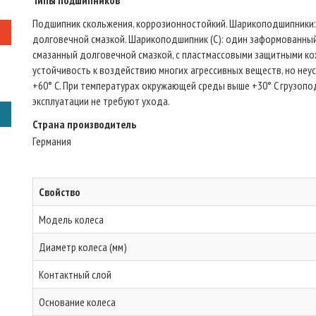
Типы подшипников
Подшипник скольжения, коррозионностойкий. Шарикоподшипники:
долговечной смазкой. Шарикоподшипник (C): один заформованны
смазанный долговечной смазкой, с пластмассовыми защитными ко
устойчивость к воздействию многих агрессивных веществ, но неус
+60° C. При температурах окружающей среды выше +30° C грузоп
эксплуатации не требуют ухода.
Страна производитель
Германия
Свойство
Модель колеса
Диаметр колеса (мм)
Контактный слой
Основание колеса