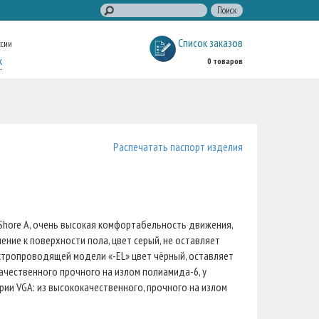
Список заказов
ссии
к
0 товаров
Распечатать паспорт изделия
Shore A, очень высокая комфортабельность движения,
ние к поверхности пола, цвет серый, не оставляет
ктропроводящей модели «-EL» цвет чёрный, оставляет
качественного прочного на излом полиамида-6, у
рии VGA: из высококачественного, прочного на излом