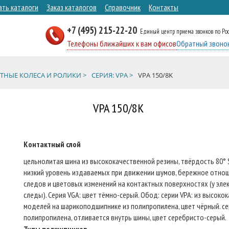
ать каталоги
Заказ каталогов
Справочник
Контакты
+7 (495) 215-22-20
Единый центр приема звонков по Ро
Телефоны ближайших к вам офисов
Обратный звоно
ТНЫЕ КОЛЕСА И РОЛИКИ >
СЕРИЯ: VPA >
VPA 150/8K
VPA 150/8K
Контактный слой
цельнолитая шина из высококачественной резины, твёрдость 80° 
низкий уровень издаваемых при движении шумов, бережное отноше
следов и цветовых изменений на контактных поверхностях (у эле
следы). Серия VGA: цвет тёмно-серый. Обод: серии VPA: из высоко
моделей на шарикоподшипнике из полипропилена, цвет чёрный. се
полипропилена, отливается внутрь шины, цвет серебристо-серый.