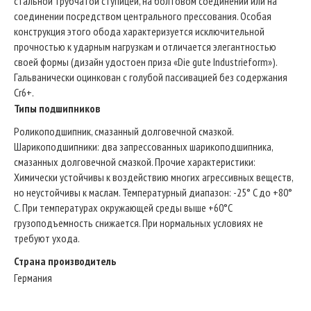
стальной трубчатой ступицей, на болтовом соединении или на
соединении посредством центрального прессования. Особая
конструкция этого обода характеризуется исключительной
прочностью к ударным нагрузкам и отличается элегантностью
своей формы (дизайн удостоен приза «Die gute Industrieform»).
Гальванически оцинкован с голубой пассивацией без содержания
Cr6+.
Типы подшипников
Роликоподшипник, смазанный долговечной смазкой.
Шарикоподшипники: два запрессованных шарикоподшипника,
смазанных долговечной смазкой. Прочие характеристики:
Химически устойчивы к воздействию многих агрессивных веществ,
но неустойчивы к маслам. Температурный диапазон: -25° C до +80°
C. При температурах окружающей среды выше +60°C
грузоподъемность снижается. При нормальных условиях не
требуют ухода.
Страна производитель
Германия