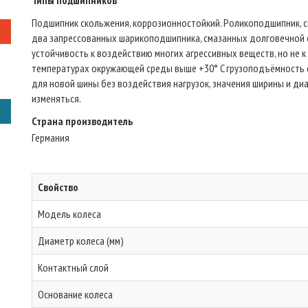
Типы подшипников
Подшипник скольжения, коррозионностойкий. Роликоподшипник, 
два запрессованных шарикоподшипника, смазанных долговечной с
устойчивость к воздействию многих агрессивных веществ, но не к 
температурах окружающей среды выше +30° C грузоподъёмность 
для новой шины без воздействия нагрузок, значения ширины и диа
изменяться.
Страна производитель
Германия
Свойство
Модель колеса
Диаметр колеса (мм)
Контактный слой
Основание колеса