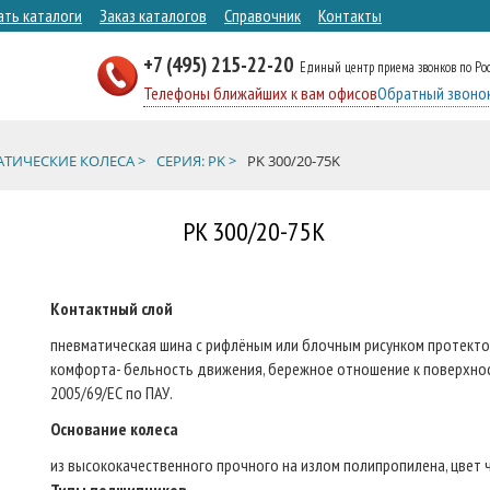
ать каталоги
Заказ каталогов
Справочник
Контакты
+7 (495) 215-22-20
Единый центр приема звонков по Ро
Телефоны ближайших к вам офисов
Обратный звоно
ТИЧЕСКИЕ КОЛЕСА >
СЕРИЯ: PK >
PK 300/20-75K
PK 300/20-75K
Контактный слой
пневматическая шина с рифлёным или блочным рисунком протектор
комфорта- бельность движения, бережное отношение к поверхнос
2005/69/ЕС по ПАУ.
Основание колеса
из высококачественного прочного на излом полипропилена, цвет 