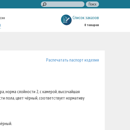
Список заказов
ссии
к
0 товаров
Распечатать паспорт изделия
а, норма слойности 2, с камерой, высочайшая
ти пола, цвет чёрный, соответствует нормативу
чёрный.