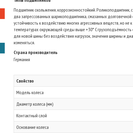
Типы подшипников
Подшипник скольжения, коррозионностойкий. Роликоподшипник, 
два запрессованных шарикоподшипника, смазанных долговечной с
устойчивость к воздействию многих агрессивных веществ, но не к 
температурах окружающей среды выше +30° C грузоподъёмность 
для новой шины без воздействия нагрузок, значения ширины и диа
изменяться.
Страна производитель
Германия
Свойство
Модель колеса
Диаметр колеса (мм)
Контактный слой
Основание колеса