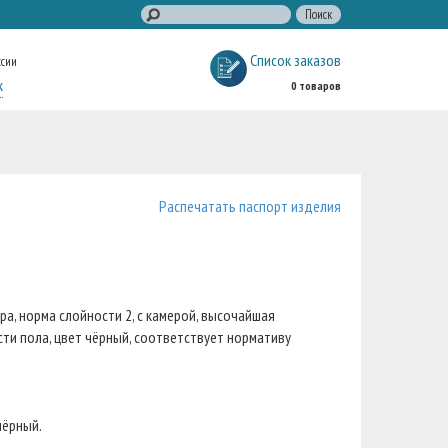
Список заказов
ссии
к
0 товаров
Распечатать паспорт изделия
а, норма слойности 2, с камерой, высочайшая
ти пола, цвет чёрный, соответствует нормативу
чёрный.