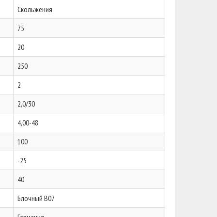
Скольжения
75
20
250
2
2,0/30
4,00-48
100
-25
40
Блочный B07