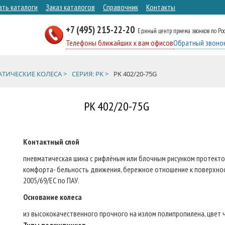
ать каталоги
Заказ каталогов
Справочник
Контакты
+7 (495) 215-22-20
Единый центр приема звонков по Ро
Телефоны ближайших к вам офисов
Обратный звоно
ТИЧЕСКИЕ КОЛЕСА >
СЕРИЯ: PK >
PK 402/20-75G
PK 402/20-75G
Контактный слой
пневматическая шина с рифлёным или блочным рисунком протектор
комфорта- бельность движения, бережное отношение к поверхнос
2005/69/ЕС по ПАУ.
Основание колеса
из высококачественного прочного на излом полипропилена, цвет 