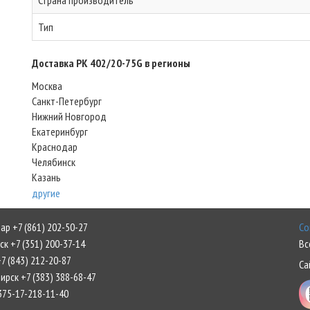
Страна производитель
Тип
Доставка PK 402/20-75G в регионы
Москва
Санкт-Петербург
Нижний Новгород
Екатеринбург
Краснодар
Челябинск
Казань
другие
р +7 (861) 202-50-27
Со
к +7 (351) 200-37-14
Вс
7 (843) 212-20-87
Са
рск +7 (383) 388-68-47
375-17-218-11-40