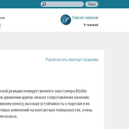
Список заказов
ссии
к
0 товаров
Распечатать паспорт изделия
кой реакции полиуретанового эластомера Blickle
при движении шумов, низкое сопротивление качению,
вному износу, высокая устойчивость к порезам и их
етовых изменений на контактных поверхностях, очень
ем колеса.