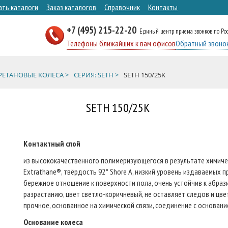
ать каталоги
Заказ каталогов
Справочник
Контакты
+7 (495) 215-22-20
Единый центр приема звонков по Ро
Телефоны ближайших к вам офисов
Обратный звоно
ЕТАНОВЫЕ КОЛЕСА >
СЕРИЯ: SETH >
SETH 150/25K
SETH 150/25K
Контактный слой
из высококачественного полимеризующегося в результате химичес
Extrathane®, твёрдость 92° Shore A, низкий уровень издаваемых 
бережное отношение к поверхности пола, очень устойчив к абрази
разрастанию, цвет светло-коричневый, не оставляет следов и цв
прочное, основанное на химической связи, соединение с основани
Основание колеса