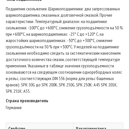
Подшипник скольжения. Шарикоподшипники: два запрессованных
шарикоподшипника, смазанных долговечной смазкой. Прочие
характеристики: Температурный диапазон: на подшипнике
скольжения: -100°C до +600°C, снижение грузоподъёмности на 50 %
при +600°C, на шарикоподшипниках: -25° C до +120° C, на
жаростойких шарикоподшипниках: -30°C до +300°C, снижение
грузоподъёмности на 50 % при +300°C. У моделей на подшипнике
скольжения необходимо следить за систематическим нанесением
достаточного количества смазки, соответствующей температуре
применения. Указанные в таблице значения грузоподъемности
основываются на следующем соотношении одноребордных колес
и рельс, соответствующих DIN 536 (норма для рельс башенных
кранов): SPK 50G до SPK 200K, SPK 250G, SPK 250K: A45 SPK 201K,
SPK 251K: A55.
Страна производитель
Германия
Свойство
Характеристика