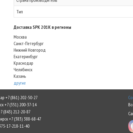
Страна производитель
Тип
Доставка SPK 201K в регионы
Москва
Санкт-Петербург
Нижний Новгород
Екатеринбург
Краснодар
Челябинск
Казань
другие
р +7 (861) 202-50-27
Со
к +7 (351) 200-37-14
Вс
7 (843) 212-20-87
Са
рск +7 (383) 388-68-47
375-17-218-11-40