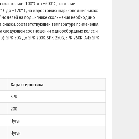
скольжения: -100°C до +600°C, снижение
° C до +120° C, на жаростойких шарикоподшипниках:
. У моделей на подшипнике скольжения необходимо
а смазки, соответствующей температуре применения.
 на следующем соотношении одноребордных колес и
): SPK 50G до SPK 200K, SPK 250G, SPK 250K: A45 SPK
Характеристика
SPK
200
Чугун
Чугун