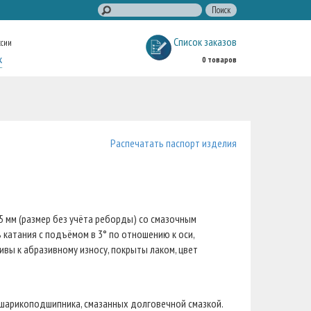
Список заказов
ссии
к
0 товаров
Распечатать паспорт изделия
25 мм (размер без учёта реборды) со смазочным
 катания с подъёмом в 3° по отношению к оси,
вы к абразивному износу, покрыты лаком, цвет
шарикоподшипника, смазанных долговечной смазкой.