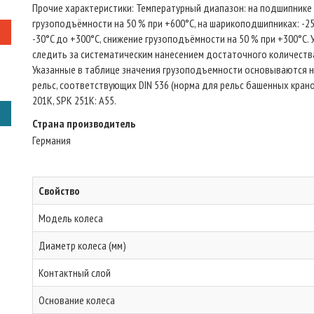
Прочие характеристики: Температурный диапазон: на подшипнике 
грузоподъёмности на 50 % при +600°C, на шарикоподшипниках: -25
-30°C до +300°C, снижение грузоподъёмности на 50 % при +300°C
следить за систематическим нанесением достаточного количеств
Указанные в таблице значения грузоподъемности основываются
рельс, соответствующих DIN 536 (норма для рельс башенных кранов
201K, SPK 251K: A55.
Страна производитель
Германия
Свойство
Модель колеса
Диаметр колеса (мм)
Контактный слой
Основание колеса