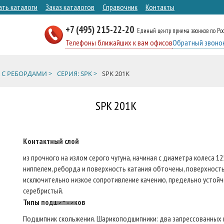
ать каталоги
Заказ каталогов
Справочник
Контакты
+7 (495) 215-22-20
Единый центр приема звонков по Ро
Телефоны ближайших к вам офисов
Обратный звоно
 С РЕБОРДАМИ >
СЕРИЯ: SPK >
SPK 201K
SPK 201K
Контактный слой
из прочного на излом серого чугуна, начиная с диаметра колеса 1
ниппелем, реборда и поверхность катания обточены, поверхность
исключительно низкое сопротивление качению, предельно устойчи
серебристый.
Типы подшипников
Подшипник скольжения. Шарикоподшипники: два запрессованных 