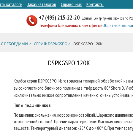
ать каталоги
Заказ каталогов
Справочник
Контакты
+7 (495) 215-22-20
Единый центр приема звонков по Ро
Телефоны ближайших к вам офисов
Обратный звоно
 С РЕБОРДАМИ >
СЕРИЯ: DSPKGSPO >
DSPKGSPO 120K
DSPKGSPO 120K
Колёса серии DSPKGSPO: Изготовлены токарной обработкой из выс
высокоплотного блочного полиамида, твёрдость 80° Shore D, V-об
исключительно низкое сопротивление качению, очень устойчивы к
Типы подшипников
Подшипник скольжения, коррозионностойкий. Шарикоподшипники:
долговечной смазкой. Прочие характеристики: Высокая химическа
веществ. Температурный диапазон: -25° C до +80° C. При темпер