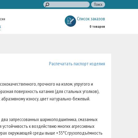
Список заказов
ссии
к
0 товаров
Распечатать паспорт изделия
ококачественного, прочного на излом, упругого и
разная поверхность катания (для стальных уголков),
 абразивному износу, цвет натурально-бежевый.
 два запрессованных шарикоподшипника, смазанных
я устойчивость к воздействию многих агрессивных
атурах окружающей среды выше +35°C грузоподъёмность