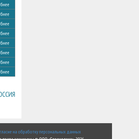
бнее
бнее
бнее
бнее
бнее
бнее
бнее
бнее
ОССИЯ
гласие на обработку персональных данных