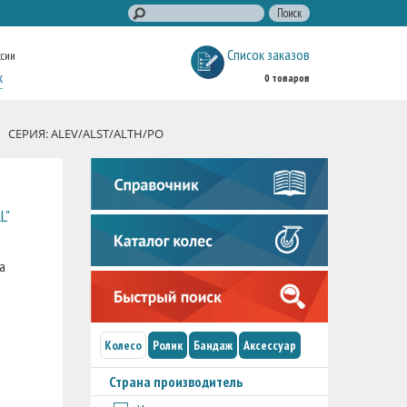
Список заказов
ссии
к
0 товаров
СЕРИЯ: ALEV/ALST/ALTH/PO
L"
а
Колесо
Ролик
Бандаж
Аксессуар
Страна производитель