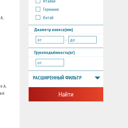
Италия
Германия
Китай
A,
Диаметр колеса(мм)
от
-
до
Грузоподъёмность(кг)
от
РАСШИРЕННЫЙ ФИЛЬТР
e A,
Найти
ных