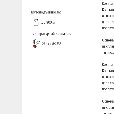
Колёса 
Контак
Грузоподъёмность:
из высо
цвет зе
до 800 кг
поверх
Температурный диапазон:
Основа
от -25 до 80
из спла
Тип по
Колёса 
Контак
из высо
цвет св
поверх
Основа
из спла
Тип по