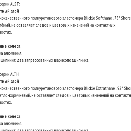
серии ALST:
тный слой
кокачественного полиуретанового эластомера Blickle Softhane , 75° Shore 
лёный, не оставляет следов и цветовых изменений на контактных
ностях.
ние колеса
ва алюминия.
дшипника: два запрессованных шарикоподшипника.
серии ALTH:
тный слой
кокачественного полиуретанового эластомера Blickle Extrathane , 92° Shor
етло-коричневый, не оставляет следов и цветовых изменений на контакт
ностях.
ние колеса
ва алюминия.
дшипника: два запрессованных шарикоподшипника.