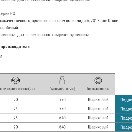
серии PO:
кокачественного, прочного на излом полиамида-6, 70° Shore D, цвет
льнобелый.
дшипника: два запрессованных шарикоподшипника.
 производитель
ия
аметр осевого отверстия(мм)
Грузоподъёмность(кг)
Тип подшипника
20
550
Шариковый
Подро
25
550
Шариковый
Подро
25
640
Шариковый
Подро
20
640
Шариковый
Подро