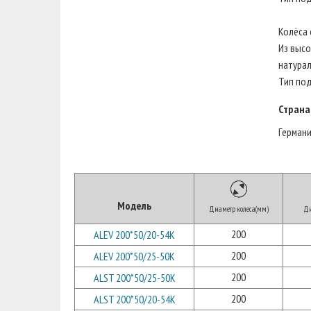
Колёса 
Из высо
натура
Тип по
Страна
Герман
Модель
Диаметр колеса(мм)
Ди
200
ALEV 200*50/20-54K
200
ALEV 200*50/25-50K
200
ALST 200*50/25-50K
200
ALST 200*50/20-54K