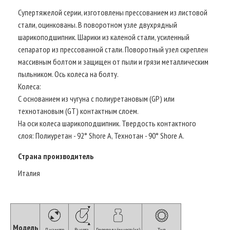
Супертяжелой серии, изготовлены прессованием из листовой
стали, оцинкованы. В поворотном узле двухрядный
шарикоподшипник. Шарики из каленой стали, усиленный
сепаратор из прессованной стали. Поворотный узел скреплен
массивным болтом и защищен от пыли и грязи металлическим
пыльником. Ось колеса на болту.
Колеса:
С основанием из чугуна с полиуретановым (GP) или
технотановым (GT) контактным слоем.
На оси колеса шарикоподшипник. Твердость контактного
слоя: Полиуретан - 92° Shore A, Технотан - 90° Shore A.
Страна производитель
Италия
Модель
Диаметр
Высота
Грузоподъёмность(кг)
Тип