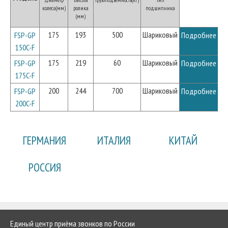
колеса(мм)
ролика
подшипника
(мм)
175
193
500
Шариковый
FSP-GP
Подробнее
150C-F
175
219
60
Шариковый
FSP-GP
Подробнее
175C-F
200
244
700
Шариковый
FSP-GP
Подробнее
200C-F
ГЕРМАНИЯ
ИТАЛИЯ
КИТАЙ
РОССИЯ
Единый центр приёма звонков по России