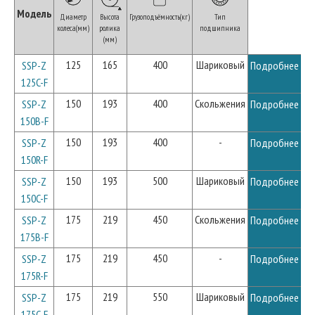
Модель
Диаметр
Высота
Грузоподъёмность(кг)
Тип
колеса(мм)
ролика
подшипника
(мм)
125
165
400
Шариковый
SSP-Z
Подробнее
125C-F
150
193
400
Скольжения
SSP-Z
Подробнее
150B-F
150
193
400
-
SSP-Z
Подробнее
150R-F
150
193
500
Шариковый
SSP-Z
Подробнее
150C-F
175
219
450
Скольжения
SSP-Z
Подробнее
175B-F
175
219
450
-
SSP-Z
Подробнее
175R-F
175
219
550
Шариковый
SSP-Z
Подробнее
175C-F