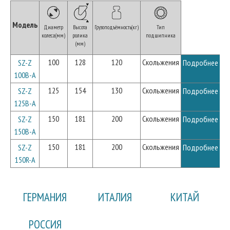
Модель
Диаметр
Высота
Грузоподъёмность(кг)
Тип
колеса(мм)
ролика
подшипника
(мм)
100
128
120
Скольжения
SZ-Z
Подробнее
100B-A
125
154
130
Скольжения
SZ-Z
Подробнее
125B-A
150
181
200
Скольжения
SZ-Z
Подробнее
150B-A
150
181
200
Скольжения
SZ-Z
Подробнее
150R-A
ГЕРМАНИЯ
ИТАЛИЯ
КИТАЙ
РОССИЯ