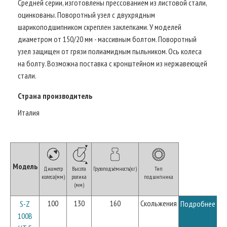
Средней серии, изготовлены прессованием из листовой стали,
оцинкованы. Поворотный узел с двухрядным
шарикоподшипником скреплен заклепками. У моделей
диаметром от 150/20 мм - массивным болтом. Поворотный
узел защищен от грязи полиамидным пыльником. Ось колеса
на болту. Возможна поставка с кронштейном из нержавеющей
стали.
Страна производитель
Италия
Модель
Диаметр
Высота
Грузоподъёмность(кг)
Тип
колеса(мм)
ролика
подшипника
(мм)
100
130
160
Скольжения
S-Z
Подробнее
100B