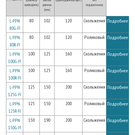
колеса(мм)
ролика
подшипника
(мм)
80
102
120
Скольжения
L-PPN
Подробнее
80G-FI
80
102
120
Роликовый
L-PPN
Подробнее
80R-FI
100
125
160
Скольжения
L-PPN
Подробнее
100G-FI
100
125
160
Роликовый
L-PPN
Подробнее
100R-FI
125
150
200
Скольжения
L-PPN
Подробнее
125G-FI
125
150
200
Роликовый
L-PPN
Подробнее
125R-FI
150
190
200
Скольжения
L-PPN
Подробнее
150G-FI