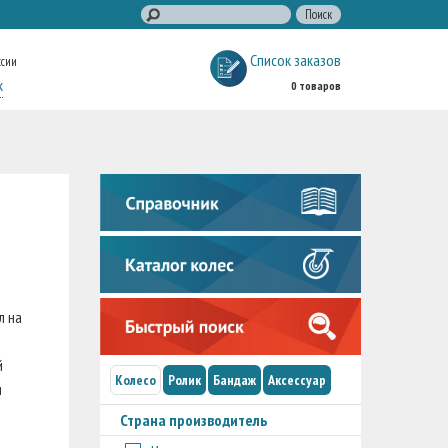
Список заказов
ссии
к
0 товаров
л на
й
Колесо
Ролик
Бандаж
Аксессуар
и
Страна производитель