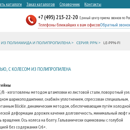
ать каталоги
Заказ каталогов
Справочник
Контакты
+7 (495) 215-22-20
Единый центр приема звонков по Ро
Телефоны ближайших к вам офисов
Обратный звоно
 ИЗ ПОЛИАМИДА И ПОЛИПРОПИЛЕНА >
СЕРИЯ: PPN >
LE-PPN-FI
ЛЬЮ, С КОЛЕСОМ ИЗ ПОЛИПРОПИЛЕНА
тейны
E/B - изготовлены методом штамповки из листовой стали, поворотный узе
дном шарикоподшипнике, снабжён уплотнением, спрессован специальным,
отанным Blickle, динамическим методом, обеспечивающим путём холодно
ческой деформации дорожек качения долговечность, минимальный люфт 
ь вращения. Ось колеса на болту. Гальванически оцинкованы с голубой
цией без содержания Cr6+.