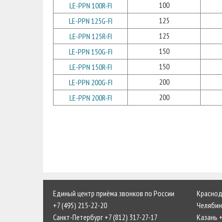
100
LE-PPN 100R-FI
125
LE-PPN 125G-FI
125
LE-PPN 125R-FI
150
LE-PPN 150G-FI
150
LE-PPN 150R-FI
200
LE-PPN 200G-FI
200
LE-PPN 200R-FI
Единый центр приёма звонков по России
Краснода
+7 (495) 215-22-20
Челябинс
Санкт-Петербург +7 (812) 317-27-17
Казань +