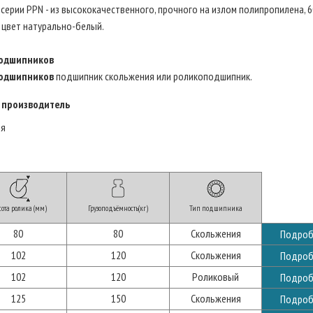
 серии PPN - из высококачественного, прочного на излом полипропилена, 6
, цвет натурально-белый.
одшипников
одшипников
подшипник скольжения или роликоподшипник.
 производитель
ия
ота ролика (мм)
Грузоподъёмность(кг)
Тип подшипника
80
80
Скольжения
Подроб
102
120
Скольжения
Подроб
102
120
Роликовый
Подроб
125
150
Скольжения
Подроб