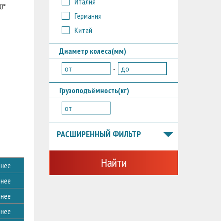
Италия
0°
Германия
Китай
Диаметр колеса(мм)
от
-
до
Грузоподъёмность(кг)
от
РАСШИРЕННЫЙ ФИЛЬТР
Найти
нее
нее
нее
нее