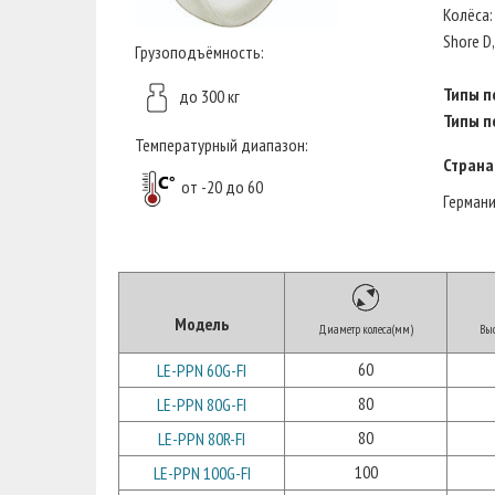
Колёса:
Shore D
Грузоподъёмность:
Типы п
до 300 кг
Типы п
Температурный диапазон:
Страна
от -20 до 60
Герман
Модель
Диаметр колеса(мм)
Выс
60
LE-PPN 60G-FI
80
LE-PPN 80G-FI
80
LE-PPN 80R-FI
100
LE-PPN 100G-FI