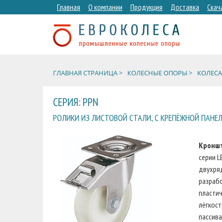
Главная
О компании
Продукция
Доставка
Скач
ГЛАВНАЯ СТРАНИЦА >
КОЛЕСНЫЕ ОПОРЫ >
КОЛЕСА
СЕРИЯ: PPN
РОЛИКИ ИЗ ЛИСТОВОЙ СТАЛИ, С КРЕПЁЖНОЙ ПАНЕ
Кронш
серии L
двухря
разраб
пласти
лёгкост
пассива