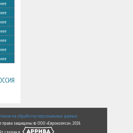
нее
нее
нее
нее
нее
нее
нее
ОССИЯ
гласие на обработку персональных данных
е права защищены © ООО «Евроколеса», 2026
йт сделан в