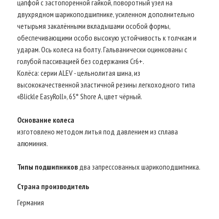
цапфой с застопоренной гайкой, поворотный узел на
двухрядном шарикоподшипнике, усиленном дополнительно
четырьмя закалёнными вкладышами особой формы,
обеспечивающими особо высокую устойчивость к толчкам и
ударам. Ось колеса на болту. Гальванически оцинкованы с
голубой пассивацией без содержания Cr6+.
Колёса: серии ALEV - цельнолитая шина, из
высококачественной эластичной резины легкоходного типа
«Blickle EasyRoll», 65° Shore A, цвет чёрный.
Основание колеса
изготовлено методом литья под давлением из сплава
алюминия.
Типы подшипников
два запрессованных шарикоподшипника.
Страна производитель
Германия