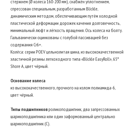
стержнем (Ø колеса 160-200 мм), снабжён уплотнением,
спрессован специальным, разработанным Blickle,
динамическим методом, обеспечивающим путём холодной
пластической деформации дорожек качения долговечность,
минимальный люфт и лёгкость вращения. Ось колеса на болту.
Гальванически оцинкованы с голубой пассивацией без
содержания Cr6+.
Колёса: серии POEV цельнолитая шина, из высококачественной
эластичной резины легкоходного типа «Blickle EasyRoll», 65°
Shore A, цвет чёрный.
Основание колеса
из высококачественного, прочного на излом полиамида-6,
цвет чёрный.
Типы подшипников
роликоподшипник, два запрессованных
шарикоподшипника или один заформованный центрально
шарикоподшипник (C).