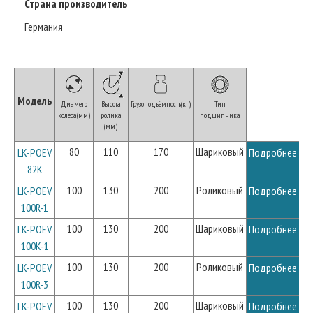
Страна производитель
Германия
Модель
Диаметр
Высота
Грузоподъёмность(кг)
Тип
колеса(мм)
ролика
подшипника
(мм)
80
110
170
Шариковый
LK-POEV
Подробнее
82K
100
130
200
Роликовый
LK-POEV
Подробнее
100R-1
100
130
200
Шариковый
LK-POEV
Подробнее
100K-1
100
130
200
Роликовый
LK-POEV
Подробнее
100R-3
100
130
200
Шариковый
LK-POEV
Подробнее