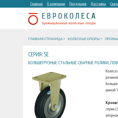
Главная
О компании
Продукция
Доставка
Скач
ГЛАВНАЯ СТРАНИЦА >
КОЛЕСНЫЕ ОПОРЫ >
ПРОМЫШ
СЕРИЯ: SE
БОЛЬШЕГРУЗНЫЕ СТАЛЬНЫЕ СВАРНЫЕ РОЛИКИ, ПОВО
Колеса 
резинов
Большег
шиной “B
Кронш
серии L
упорном