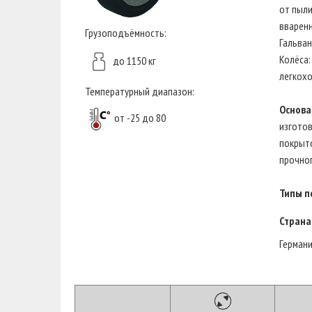
от пыли
вваренн
Грузоподъёмность:
Гальван
Колёса:
до 1150 кг
легкохо
Температурный диапазон:
Основа
от -25 до 80
изготов
покрыто
прочног
Типы п
Страна
Герман