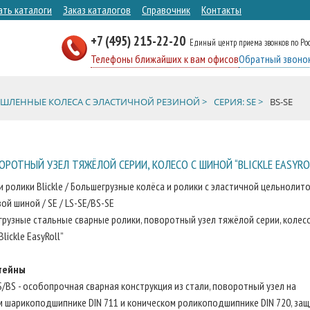
ать каталоги
Заказ каталогов
Справочник
Контакты
+7 (495) 215-22-20
Единый центр приема звонков по Ро
Телефоны ближайших к вам офисов
Обратный звоно
ЛЕННЫЕ КОЛЕСА С ЭЛАСТИЧНОЙ РЕЗИНОЙ >
СЕРИЯ: SE >
BS-SE
РОТНЫЙ УЗЕЛ ТЯЖЁЛОЙ СЕРИИ, КОЛЕСО С ШИНОЙ “BLICKLE EASYRO
и ролики Blickle / Большегрузные колёса и ролики с эластичной цельнолит
ой шиной / SE / LS-SE/BS-SE
рузные стальные сварные ролики, поворотный узел тяжёлой серии, колесо
lickle EasyRoll”
тейны
S/BS - особопрочная сварная конструкция из стали, поворотный узел на
 шарикоподшипнике DIN 711 и коническом роликоподшипнике DIN 720, за