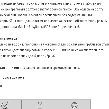
 и водяных брызг, со смазочным ниппелем, стянут очень стабильным
ым центральным болтом с застопоренной гайкой. Ось колеса на болту.
ически оцинкованы с жёлтой пассивацией без содержания Cr6+.
 серии SE - шина: цельнолитая, из высококачественной эластичной резины
дного типа «Blickle EasyRoll», 65° Shore A, цвет чёрный.
ние колеса
лено методом штамповки из листовой стали, со стальной трубчатой ступ
 лаком, цвет антрацитовый. У колёс Ø 125 мм: из высококачественного,
о на излом полиамида-6, цвет чёрный.
одшипников
два запрессованных шарикоподшипника.
 производитель
ия