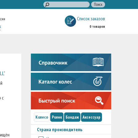
Список заказов
ссии
к
0 товаров
LL”
ой
 с
Колесо
Ролик
Бандаж
Аксессуар
Страна производитель
щищён