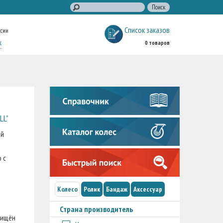
Список заказов
ссии
к
0 товаров
LL”
ой
 с
Колесо
Ролик
Бандаж
Аксессуар
Страна производитель
щищён