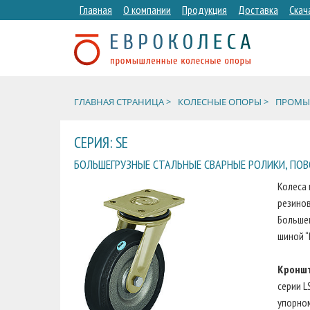
Главная
О компании
Продукция
Доставка
Скач
ГЛАВНАЯ СТРАНИЦА >
КОЛЕСНЫЕ ОПОРЫ >
ПРОМЫШ
СЕРИЯ: SE
БОЛЬШЕГРУЗНЫЕ СТАЛЬНЫЕ СВАРНЫЕ РОЛИКИ, ПОВО
Колеса 
резинов
Большег
шиной “B
Кронш
серии L
упорном