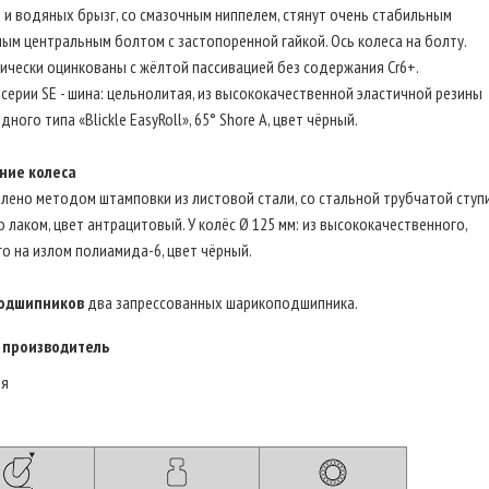
 и водяных брызг, со смазочным ниппелем, стянут очень стабильным
ым центральным болтом с застопоренной гайкой. Ось колеса на болту.
ически оцинкованы с жёлтой пассивацией без содержания Cr6+.
 серии SE - шина: цельнолитая, из высококачественной эластичной резины
дного типа «Blickle EasyRoll», 65° Shore A, цвет чёрный.
ние колеса
лено методом штамповки из листовой стали, со стальной трубчатой ступ
 лаком, цвет антрацитовый. У колёс Ø 125 мм: из высококачественного,
о на излом полиамида-6, цвет чёрный.
одшипников
два запрессованных шарикоподшипника.
 производитель
ия