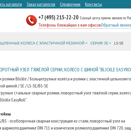
ать каталоги
Заказ каталогов
Справочник
Контакты
+7 (495) 215-22-20
Единый центр приема звонков по Ро
Телефоны ближайших к вам офисов
Обратный звоно
ЛЕННЫЕ КОЛЕСА С ЭЛАСТИЧНОЙ РЕЗИНОЙ >
СЕРИЯ: SE >
LS-SE
РОТНЫЙ УЗЕЛ ТЯЖЁЛОЙ СЕРИИ, КОЛЕСО С ШИНОЙ “BLICKLE EASYRO
и ролики Blickle / Большегрузные колёса и ролики с эластичной цельнолит
ой шиной / SE / LS-SE/BS-SE
рузные стальные сварные ролики, поворотный узел тяжёлой серии, колесо
lickle EasyRoll”
тейны
S/BS - особопрочная сварная конструкция из стали, поворотный узел на
 шарикоподшипнике DIN 711 и коническом роликоподшипнике DIN 720, за