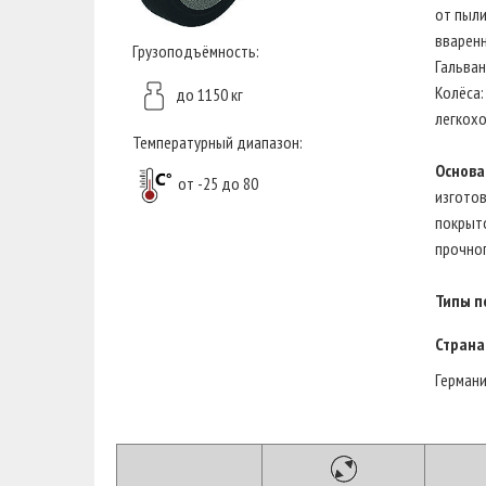
от пыли
вваренн
Грузоподъёмность:
Гальван
Колёса:
до 1150 кг
легкохо
Температурный диапазон:
Основа
от -25 до 80
изготов
покрыто
прочног
Типы п
Страна
Герман