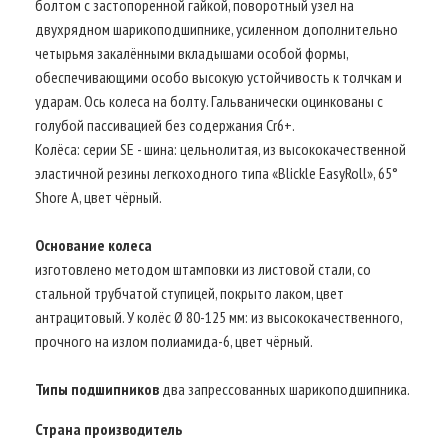
болтом с застопоренной гайкой, поворотный узел на
двухрядном шарикоподшипнике, усиленном дополнительно
четырьмя закалёнными вкладышами особой формы,
обеспечивающими особо высокую устойчивость к толчкам и
ударам. Ось колеса на болту. Гальванически оцинкованы с
голубой пассивацией без содержания Cr6+.
Колёса: серии SE - шина: цельнолитая, из высококачественной
эластичной резины легкоходного типа «Blickle EasyRoll», 65°
Shore A, цвет чёрный.
Основание колеса
изготовлено методом штамповки из листовой стали, со
стальной трубчатой ступицей, покрыто лаком, цвет
антрацитовый. У колёс Ø 80-125 мм: из высококачественного,
прочного на излом полиамида-6, цвет чёрный.
Типы подшипников
два запрессованных шарикоподшипника.
Страна производитель