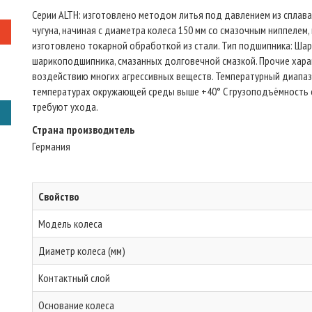
Серии ALTH: изготовлено методом литья под давлением из сплава 
чугуна, начиная с диаметра колеса 150 мм со смазочным ниппелем,
изготовлено токарной обработкой из стали. Тип подшипника: Ша
шарикоподшипника, смазанных долговечной смазкой. Прочие харак
воздействию многих агрессивных веществ. Температурный диапазон
температурах окружающей среды выше +40° C грузоподъёмность с
требуют ухода.
Страна производитель
Германия
Свойство
Модель колеса
Диаметр колеса (мм)
Контактный слой
Основание колеса