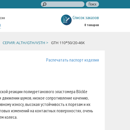
Список заказов
ссии
к
0 товаров
СЕРИЯ: ALTH/GTH/VSTH >
GTH 110*50/20-46K
Распечатать паспорт изделия
кой реакции полиуретанового эластомера Blickle
ри движении шумов, низкое сопротивление качению,
вному износу, высокая устойчивость к порезам и их
етовых изменений на контактных поверхностях, очень
ем колеса.