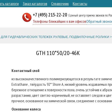
ать каталоги
Заказ каталогов
Справочник
Контакты
+7 (495) 215-22-20
Единый центр приема звонков по Ро
Телефоны ближайших к вам офисов
Обратный звоно
 ДЛЯ ГИДРАВЛИЧЕСКИХ ТЕЛЕЖЕК РУЛЕВЫЕ, ПОДВИЛОЧНЫЕ РОЛИКИ >
GTH 110*50/20-46K
Контактный слой
из высококачественного полимеризующегося в результате химичес
Extrathane , твёрдость 92° Shore A, низкий уровень издаваемых п
бережное отношение к поверхности пола, очень устойчив к абрази
разрастанию, цвет светло-коричневый, не оставляет следов и цв
прочное, основанное на химической связи, соединение с основани
Основание колеса