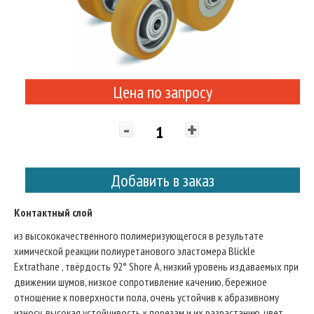
Цена по запросу
-
+
Добавить в заказ
Контактный слой
из высококачественного полимеризующегося в результате
химической реакции полиуретанового эластомера Blickle
Extrathane , твёрдость 92° Shore A, низкий уровень издаваемых при
движении шумов, низкое сопротивление качению, бережное
отношение к поверхности пола, очень устойчив к абразивному
износу, высокая устойчивость к порезам и их разрастанию, цвет