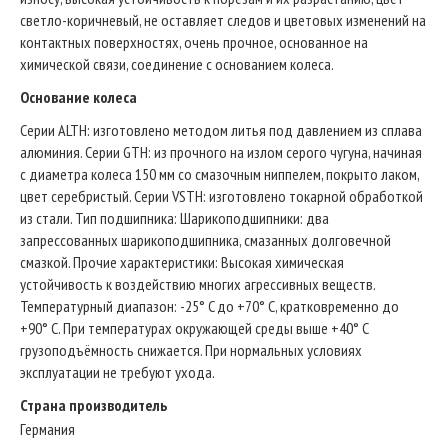
светло-коричневый, не оставляет следов и цветовых изменений на
контактных поверхностях, очень прочное, основанное на
химической связи, соединение с основанием колеса.
Основание колеса
Серии ALTH: изготовлено методом литья под давлением из сплава
алюминия. Серии GTH: из прочного на излом серого чугуна, начиная
с диаметра колеса 150 мм со смазочным ниппелем, покрыто лаком,
цвет серебристый. Серии VSTH: изготовлено токарной обработкой
из стали. Тип подшипника: Шарикоподшипники: два
запрессованных шарикоподшипника, смазанных долговечной
смазкой. Прочие характеристики: Высокая химическая
устойчивость к воздействию многих агрессивных веществ.
Температурный диапазон: -25° C до +70° C, кратковременно до
+90° C. При температурах окружающей среды выше +40° C
грузоподъёмность снижается. При нормальных условиях
эксплуатации не требуют ухода.
Страна производитель
Германия