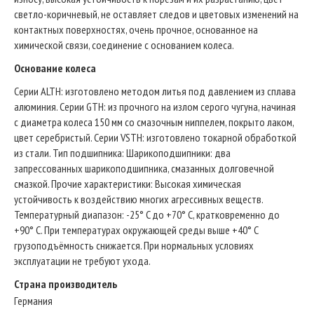
светло-коричневый, не оставляет следов и цветовых изменений на
контактных поверхностях, очень прочное, основанное на
химической связи, соединение с основанием колеса.
Основание колеса
Серии ALTH: изготовлено методом литья под давлением из сплава
алюминия. Серии GTH: из прочного на излом серого чугуна, начиная
с диаметра колеса 150 мм со смазочным ниппелем, покрыто лаком,
цвет серебристый. Серии VSTH: изготовлено токарной обработкой
из стали. Тип подшипника: Шарикоподшипники: два
запрессованных шарикоподшипника, смазанных долговечной
смазкой. Прочие характеристики: Высокая химическая
устойчивость к воздействию многих агрессивных веществ.
Температурный диапазон: -25° C до +70° C, кратковременно до
+90° C. При температурах окружающей среды выше +40° C
грузоподъёмность снижается. При нормальных условиях
эксплуатации не требуют ухода.
Страна производитель
Германия