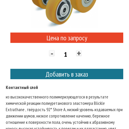
Цена по запросу
-
+
Добавить в заказ
Контактный слой
из высококачественного полимеризующегося в результате
химической реакции полиуретанового эластомера Blickle
Extrathane , твёрдость 92° Shore A, низкий уровень издаваемых при
движении шумов, низкое сопротивление качению, бережное
отношение к поверхности пола, очень устойчив к абразивному
износу, высокая устойчивость к порезам и их разрастанию, цвет