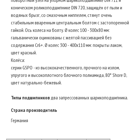
коническом роликоподшипнике DIN 720, защищён от пыли и
водяных брызг, со смазочным ниппелем, стянут очень
стабильным вваренным центральным болтом с застопоренной
гайкой. Ось колеса на болту. Ø колес 100 - 300х80 мм:
гальванически оцинкованы с желтой пассивацией без
содержания Cr6+. Ø колес 300 - 400х110 мм: покрыты лаком,
цвет красный.
Колёса:
серии GSPO - из высококачественного, прочного на излом,
упругого и высокоплотного блочного полиамида, 80° Shore D,
цвет натурально-бежевый.
Типы подшипников
два запрессованных шарикоподшипника.
Страна производитель
Германия