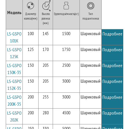
Модель
Диаметр
Высота
Грузоподъёмность(кг)
Тип
колеса(мм)
ролика
подшипника
(мм)
100
145
1500
Шариковый
LS-GSPO
Подробнее
101K
125
170
1750
Шариковый
LS-GSPO
Подробнее
125K
150
205
2500
Шариковый
LS-GSPO
Подробнее
150K-35
150
205
3000
Шариковый
LS-GSPO
Подробнее
152K-35
200
255
3000
Шариковый
LS-GSPO
Подробнее
200K-35
200
280
4500
Шариковый
LS-GSPO
Подробнее
202K
250
330
5000
Шариковый
LS-GSPO
Подробнее