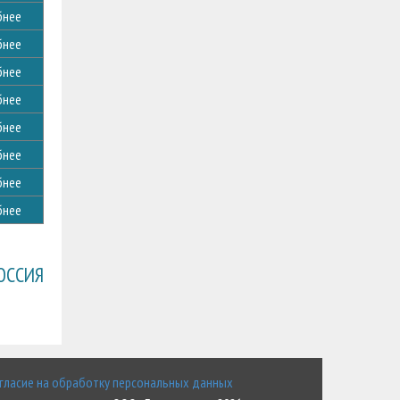
бнее
бнее
бнее
бнее
бнее
бнее
бнее
бнее
ОССИЯ
гласие на обработку персональных данных