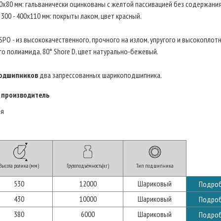
00х80 мм: гальванически оцинкованы с желтой пассивацией без содержания
 300 - 400х110 мм: покрыты лаком, цвет красный.
SPO - из высококачественного, прочного на излом, упругого и высокоплот
о полиамида, 80° Shore D, цвет натурально-бежевый.
одшипников
два запрессованных шарикоподшипника.
 производитель
ия
Высота ролика (мм)
Грузоподъёмность(кг)
Тип подшипника
530
12000
Шариковый
Подро
430
10000
Шариковый
Подро
380
6000
Шариковый
Подро