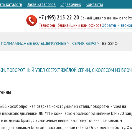
ать каталоги
Заказ каталогов
Справочник
Контакты
+7 (495) 215-22-20
Единый центр приема звонков по Ро
Телефоны ближайших к вам офисов
Обратный звоно
А ПОЛИАМИДНЫЕ БОЛЬШЕГРУЗНЫЕ >
СЕРИЯ: GSPO >
BS-GSPO
И, ПОВОРОТНЫЙ УЗЕЛ СВЕРХТЯЖЁЛОЙ СЕРИИ, С КОЛЕСОМ ИЗ БЛО
тейны
S/BS - особопрочная сварная конструкция из стали, поворотный узел на
 шарикоподшипнике DIN 711 и коническом роликоподшипнике DIN 720, за
 и водяных брызг, со смазочным ниппелем, стянут очень стабильным
ым центральным болтом с застопоренной гайкой. Ось колеса на болту. Ø 