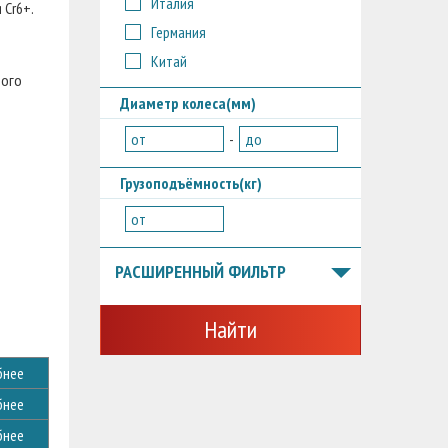
Италия
 Cr6+.
Германия
Китай
ного
Диаметр колеса(мм)
от
-
до
Грузоподъёмность(кг)
от
РАСШИРЕННЫЙ ФИЛЬТР
Найти
бнее
бнее
бнее