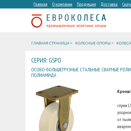
Главная
О компании
Продукция
Доставка
Скач
ГЛАВНАЯ СТРАНИЦА >
КОЛЕСНЫЕ ОПОРЫ >
КОЛЕС
СЕРИЯ: GSPO
ОСОБО-БОЛЬШЕГРУЗНЫЕ СТАЛЬНЫЕ СВАРНЫЕ РОЛИК
ПОЛИАМИДА
Кронш
серии L
упорном
от пыли
вваренн