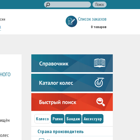
Список заказов
ссии
к
0 товаров
ЧНОГО
Колесо
Ролик
Бандаж
Аксессуар
щищён
Страна производитель
колес