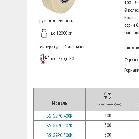
100 - 3
Ø колес
Колёса:
Грузоподъёмность:
серии G
блочног
до 12000 кг
Температурный диапазон:
Типы п
от -25 до 80
Страна
Герман
Модель
Диаметр колеса(мм)
400
BS-GSPO 400K
300
BS-GSPO 302K
300
BS-GSPO 300K