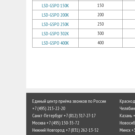
150
LSD-GSPO 150K
200
LSD-GSPO 200K
250
LSD-GSPO 250K
300
LSD-GSPO 302K
400
LSD-GSPO 400K
Единый центр приёма звонков по России
Краснода
+7 (495) 215-22-20
Челябинс
Санкт-Петербург +7 (812) 317-27-17
Казань +
Москва +7 (495) 150-35-72
Новосиби
Нижний Новгород +7 (831) 262-13-52
Минск +