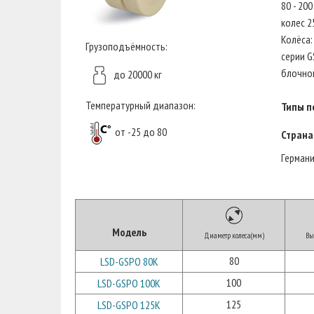
80 - 20
колес 2
Колёса:
Грузоподъёмность:
серии G
блочног
до 20000 кг
Температурный диапазон:
Типы п
от -25 до 80
Страна
Герман
Модель
Диаметр колеса(мм)
Вы
80
LSD-GSPO 80K
100
LSD-GSPO 100K
125
LSD-GSPO 125K