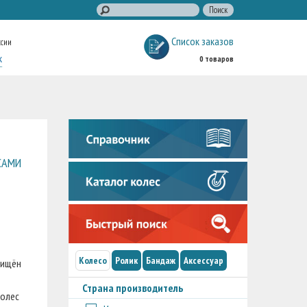
Список заказов
ссии
к
0 товаров
САМИ
Колесо
Ролик
Бандаж
Аксессуар
щищён
Страна производитель
колес