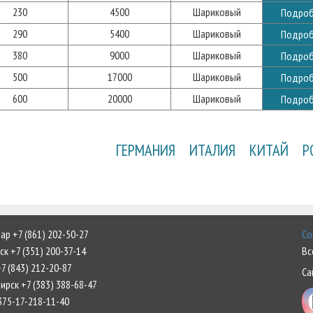
230
4500
Шариковый
Подроб
290
5400
Шариковый
Подроб
380
9000
Шариковый
Подроб
500
17000
Шариковый
Подроб
600
20000
Шариковый
Подроб
ГЕРМАНИЯ
ИТАЛИЯ
КИТАЙ
Р
р +7 (861) 202-50-27
Со
к +7 (351) 200-37-14
Вс
7 (843) 212-20-87
Са
рск +7 (383) 388-68-47
375-17-218-11-40