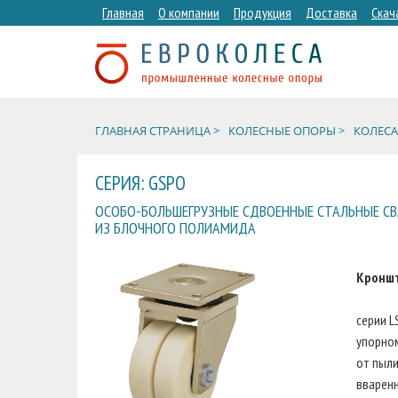
Главная
О компании
Продукция
Доставка
Скач
ГЛАВНАЯ СТРАНИЦА >
КОЛЕСНЫЕ ОПОРЫ >
КОЛЕС
СЕРИЯ: GSPO
ОСОБО-БОЛЬШЕГРУЗНЫЕ СДВОЕННЫЕ СТАЛЬНЫЕ СВА
ИЗ БЛОЧНОГО ПОЛИАМИДА
Кронш
серии L
упорном
от пыли
вваренн