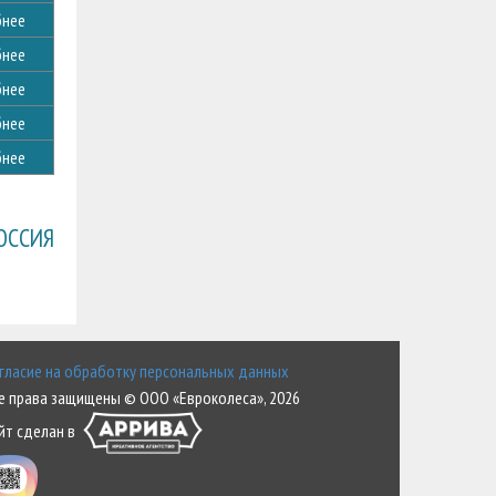
нее
нее
нее
нее
нее
ОССИЯ
гласие на обработку персональных данных
е права защищены © ООО «Евроколеса», 2026
йт сделан в