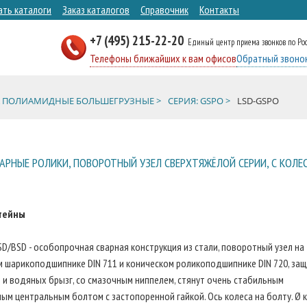
ать каталоги
Заказ каталогов
Справочник
Контакты
+7 (495) 215-22-20
Единый центр приема звонков по Ро
Телефоны ближайших к вам офисов
Обратный звоно
А ПОЛИАМИДНЫЕ БОЛЬШЕГРУЗНЫЕ >
СЕРИЯ: GSPO >
LSD-GSPO
РНЫЕ РОЛИКИ, ПОВОРОТНЫЙ УЗЕЛ СВЕРХТЯЖЁЛОЙ СЕРИИ, С КОЛЕ
тейны
SD/BSD - особопрочная сварная конструкция из стали, поворотный узел на
 шарикоподшипнике DIN 711 и коническом роликоподшипнике DIN 720, за
 и водяных брызг, со смазочным ниппелем, стянут очень стабильным
ым центральным болтом с застопоренной гайкой. Ось колеса на болту. Ø 