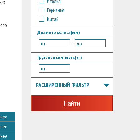
Италия
. Ø
Германия
Китай
ного
Диаметр колеса(мм)
от
-
до
Грузоподъёмность(кг)
от
РАСШИРЕННЫЙ ФИЛЬТР
Найти
нее
нее
нее