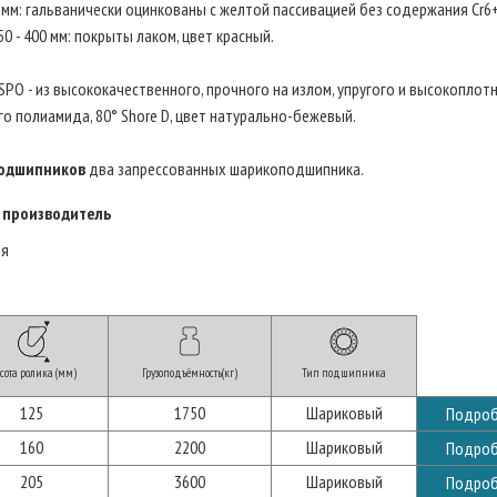
0 мм: гальванически оцинкованы с желтой пассивацией без содержания Cr6+
50 - 400 мм: покрыты лаком, цвет красный.
SPO - из высококачественного, прочного на излом, упругого и высокоплот
о полиамида, 80° Shore D, цвет натурально-бежевый.
одшипников
два запрессованных шарикоподшипника.
 производитель
ия
сота ролика (мм)
Грузоподъёмность(кг)
Тип подшипника
125
1750
Шариковый
Подроб
160
2200
Шариковый
Подроб
205
3600
Шариковый
Подроб