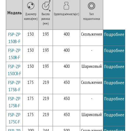
Модель
Диаметр
Высота
Грузоподъёмность(кг)
Тип
колеса(мм)
ролика
подшипника
(мм)
150
193
400
Скольжения
FSP-ZP
Подробнее
150B-F
150
193
400
-
FSP-ZP
Подробнее
150R-F
150
193
400
Шариковый
FSP-ZP
Подробнее
150CR-F
175
219
450
Скольжения
FSP-ZP
Подробнее
175B-F
175
219
450
-
FSP-ZP
Подробнее
175R-F
175
219
450
Шариковый
FSP-ZP
Подробнее
175C-F
200
244
500
Скольжения
FSP-ZP
Подробнее