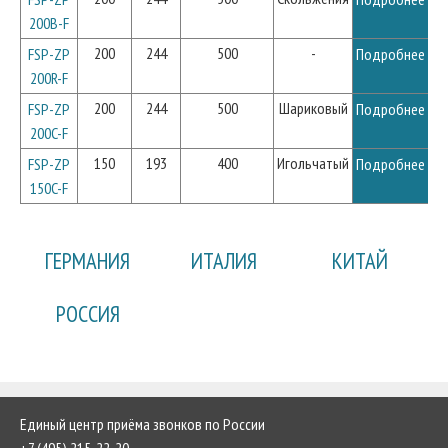
200B-F
200
244
500
-
FSP-ZP
Подробнее
200R-F
200
244
500
Шариковый
FSP-ZP
Подробнее
200C-F
150
193
400
Игольчатый
FSP-ZP
Подробнее
150C-F
ГЕРМАНИЯ
ИТАЛИЯ
КИТАЙ
РОССИЯ
Единый центр приёма звонков по России
+7 (495) 215-22-20