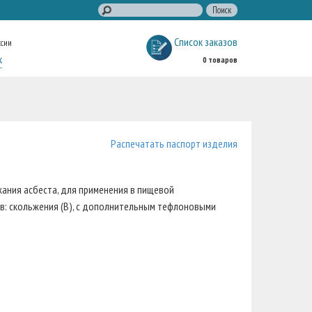
Список заказов
ссии
к
0 товаров
Распечатать паспорт изделия
ания асбеста, для применения в пищевой
в: скольжения (В), с дополнительным тефлоновыми