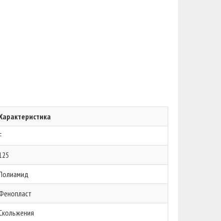
Характеристика
F
125
Полиамид
Фенопласт
Скольжения