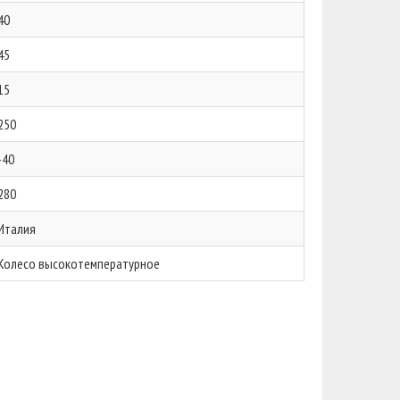
40
45
15
250
-40
280
Италия
Колесо высокотемпературное