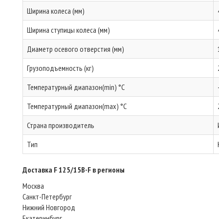
Ширина колеса (мм)
Ширина ступицы колеса (мм)
Диаметр осевого отверстия (мм)
Грузоподъемность (кг)
Температурный диапазон(min) °C
Температурный диапазон(max) °C
Страна производитель
Тип
Доставка F 125/15B-F в регионы
Москва
Санкт-Петербург
Нижний Новгород
Екатеринбург