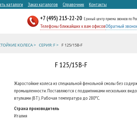
ать каталоги
Заказ каталогов
Справочник
Контакты
+7 (495) 215-22-20
Единый центр приема звонков по Ро
Телефоны ближайших к вам офисов
Обратный звоно
ТОЙКИЕ КОЛЕСА >
СЕРИЯ: F >
F 125/15B-F
F 125/15B-F
Жаростойкие колеса из специальной фенольной смолы без содерж
промышленности. Поставляются с подшипниками нескольких видо
втулками (ВТ). Рабочая температура до 280°С.
Страна производитель
Италия