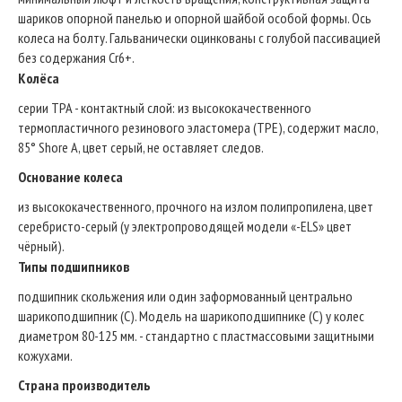
шариков опорной панелью и опорной шайбой особой формы. Ось
колеса на болту. Гальванически оцинкованы с голубой пассивацией
без содержания Cr6+.
Колёса
серии TPA - контактный слой: из высококачественного
термопластичного резинового эластомера (TPE), содержит масло,
85° Shore A, цвет серый, не оставляет следов.
Основание колеса
из высококачественного, прочного на излом полипропилена, цвет
серебристо-серый (у электропроводящей модели «-ELS» цвет
чёрный).
Типы подшипников
подшипник скольжения или один заформованный центрально
шарикоподшипник (C). Модель на шарикоподшипнике (C) у колес
диаметром 80-125 мм. - стандартно с пластмассовыми защитными
кожухами.
Страна производитель