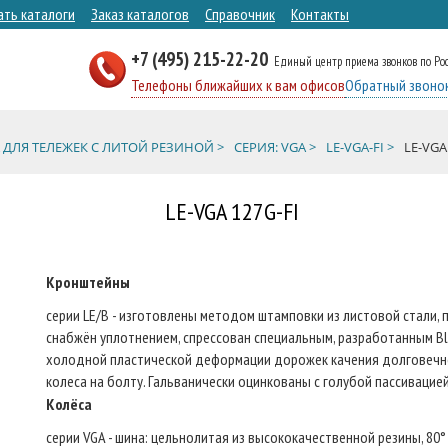
ать каталоги
Заказ каталогов
Справочник
Контакты
+7 (495) 215-22-20
Единый центр приема звонков по Ро
Телефоны ближайших к вам офисов
Обратный звоно
 ДЛЯ ТЕЛЕЖЕК С ЛИТОЙ РЕЗИНОЙ >
СЕРИЯ: VGA >
LE-VGA-FI >
LE-VGA
LE-VGA 127G-FI
Кронштейны
серии LE/B - изготовлены методом штамповки из листовой стали,
снабжён уплотнением, спрессован специальным, разработанным B
холодной пластической деформации дорожек качения долговечно
колеса на болту. Гальванически оцинкованы с голубой пассивацие
Колёса
серии VGA - шина: цельнолитая из высококачественной резины, 80° 