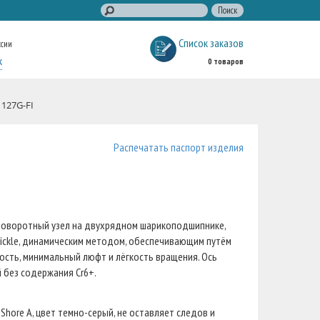
Список заказов
ссии
к
0 товаров
 127G-FI
Распечатать паспорт изделия
 поворотный узел на двухрядном шарикоподшипнике,
lickle, динамическим методом, обеспечивающим путём
сть, минимальный люфт и лёгкость вращения. Ось
й без содержания Cr6+.
Shore A, цвет темно-серый, не оставляет следов и