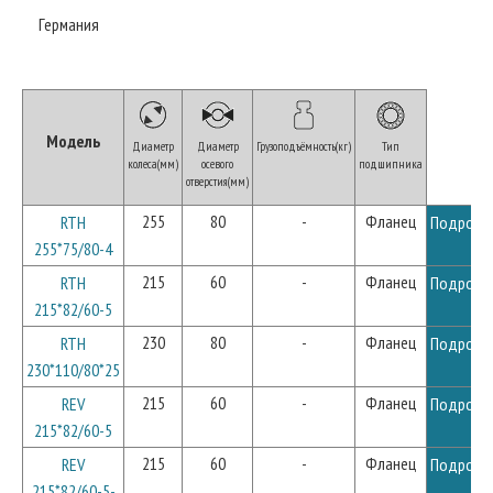
Германия
Модель
Диаметр
Диаметр
Грузоподъёмность(кг)
Тип
колеса(мм)
осевого
подшипника
отверстия(мм)
255
80
-
Фланец
RTH
Подробн
255*75/80-4
215
60
-
Фланец
RTH
Подробн
215*82/60-5
230
80
-
Фланец
RTH
Подробн
230*110/80*25
215
60
-
Фланец
REV
Подробн
215*82/60-5
215
60
-
Фланец
REV
Подробн
215*82/60-5-