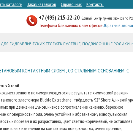
ать каталоги
Заказ каталогов
Справочник
Контакты
+7 (495) 215-22-20
Единый центр приема звонков по Ро
Телефоны ближайших к вам офисов
Обратный звоно
 ДЛЯ ГИДРАВЛИЧЕСКИХ ТЕЛЕЖЕК РУЛЕВЫЕ, ПОДВИЛОЧНЫЕ РОЛИКИ >
РЕТАНОВЫМ КОНТАКТНЫМ СЛОЕМ , СО СТАЛЬНЫМ ОСНОВАНИЕМ, С
тный слой
кокачественного полимеризующегося в результате химической реакции
танового эластомера Blickle Extrathane , твёрдость 92° Shore A, низкий у
емых при движении шумов, низкое сопротивление качению, бережное
ие к поверхности пола, очень устойчив к абразивному износу, высокая
вость к порезам и их разрастанию, цвет светло-коричневый, не оставляет
и цветовых изменений на контактных поверхностях, очень прочное,