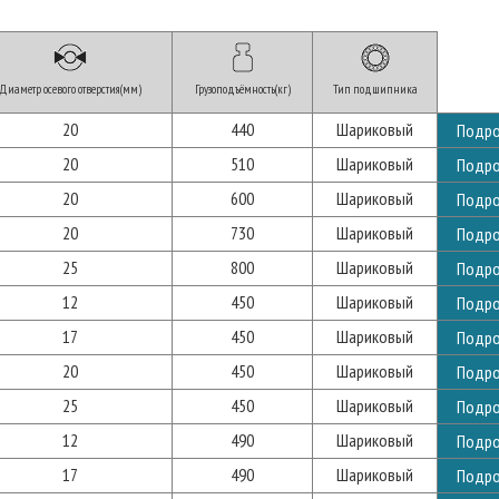
Диаметр осевого отверстия(мм)
Грузоподъёмность(кг)
Тип подшипника
20
440
Шариковый
Подр
20
510
Шариковый
Подр
20
600
Шариковый
Подр
20
730
Шариковый
Подр
25
800
Шариковый
Подр
12
450
Шариковый
Подр
17
450
Шариковый
Подр
20
450
Шариковый
Подр
25
450
Шариковый
Подр
12
490
Шариковый
Подр
17
490
Шариковый
Подр