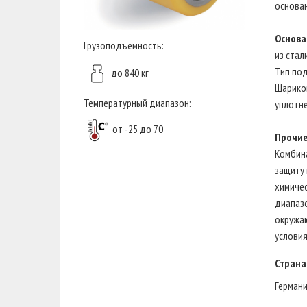
основан
Основа
Грузоподъёмность:
из стал
Тип по
до 840 кг
Шарико
Температурный диапазон:
уплотне
от -25 до 70
Прочие
Комбин
защиту 
химичес
диапазо
окружа
условия
Страна
Герман