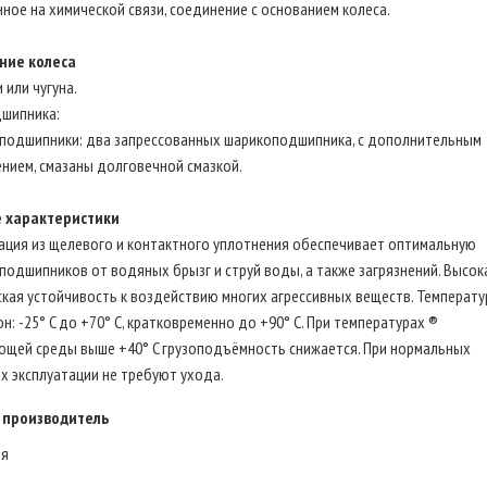
ное на химической связи, соединение с основанием колеса.
ние колеса
и или чугуна.
дшипникa:
подшипники: два запрессованных шарикоподшипника, с дополнительным
нием, смазаны долговечной смазкой.
 характеристики
ация из щелевого и контактного уплотнения обеспечивает оптимальную
подшипников от водяных брызг и струй воды, а также загрязнений. Высок
кая устойчивость к воздействию многих агрессивных веществ. Температ
н: -25° C до +70° C, кратковременно до +90° C. При температурах ®
ющей среды выше +40° C грузоподъёмность снижается. При нормальных
х эксплуатации не требуют ухода.
 производитель
ия