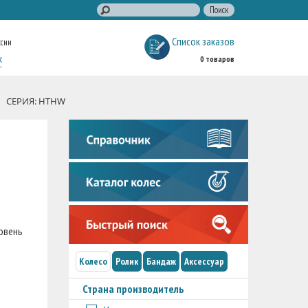
Список заказов
ссии
к
0 товаров
СЕРИЯ: HTHW
ровень
Колесо
Ролик
Бандаж
Аксессуар
Страна производитель