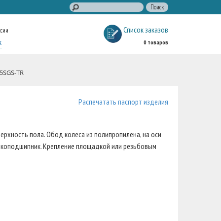
Список заказов
ссии
к
0 товаров
25SGS-TR
Распечатать паспорт изделия
верхность пола. Обод колеса из полипропилена, на оси
икоподшипник. Крепление площадкой или резьбовым