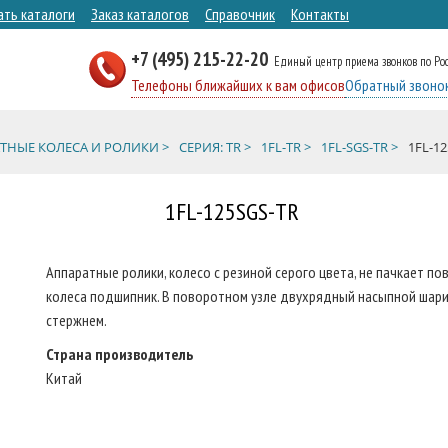
ать каталоги
Заказ каталогов
Справочник
Контакты
+7 (495) 215-22-20
Единый центр приема звонков по Ро
Телефоны ближайших к вам офисов
Обратный звоно
ТНЫЕ КОЛЕСА И РОЛИКИ >
СЕРИЯ: TR >
1FL-TR >
1FL-SGS-TR >
1FL-1
1FL-125SGS-TR
Аппаратные ролики, колесо с резиной серого цвета, не пачкает по
колеса подшипник. В поворотном узле двухрядный насыпной шар
стержнем.
Страна производитель
Китай