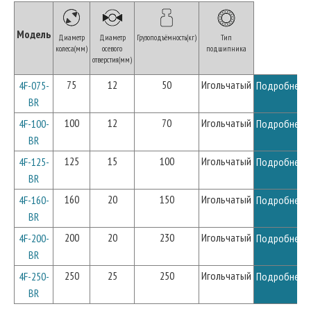
Модель
Диаметр
Диаметр
Грузоподъёмность(кг)
Тип
колеса(мм)
осевого
подшипника
отверстия(мм)
75
12
50
Игольчатый
4F-075-
Подробнее
BR
100
12
70
Игольчатый
4F-100-
Подробнее
BR
125
15
100
Игольчатый
4F-125-
Подробнее
BR
160
20
150
Игольчатый
4F-160-
Подробнее
BR
200
20
230
Игольчатый
4F-200-
Подробнее
BR
250
25
250
Игольчатый
4F-250-
Подробнее
BR