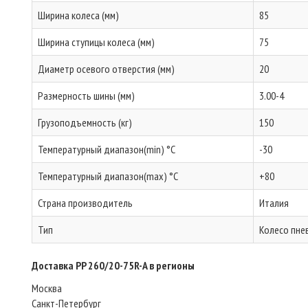
Ширина колеса (мм)
85
Ширина ступицы колеса (мм)
75
Диаметр осевого отверстия (мм)
20
Размерность шины (мм)
3.00-4
Грузоподъемность (кг)
150
Температурный диапазон(min) °C
-30
Температурный диапазон(max) °C
+80
Страна производитель
Италия
Тип
Колесо пне
Доставка PP 260/20-75R-A в регионы
Москва
Санкт-Петербург