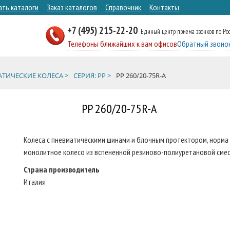
ать каталоги
Заказ каталогов
Справочник
Контакты
+7 (495) 215-22-20
Единый центр приема звонков по Ро
Телефоны ближайших к вам офисов
Обратный звоно
ТИЧЕСКИЕ КОЛЕСА >
СЕРИЯ: PP >
PP 260/20-75R-A
PP 260/20-75R-A
Колеса с пневматическими шинами и блочным протектором, норма
монолитное колесо из вспененной резиново-полиуретановой смеси
Страна производитель
Италия