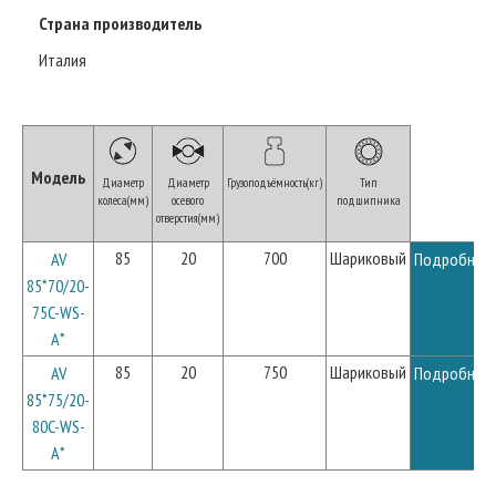
Страна производитель
Италия
Модель
Диаметр
Диаметр
Грузоподъёмность(кг)
Тип
колеса(мм)
осевого
подшипника
отверстия(мм)
85
20
700
Шариковый
AV
Подробнее
85*70/20-
75C-WS-
A*
85
20
750
Шариковый
AV
Подробнее
85*75/20-
80C-WS-
A*