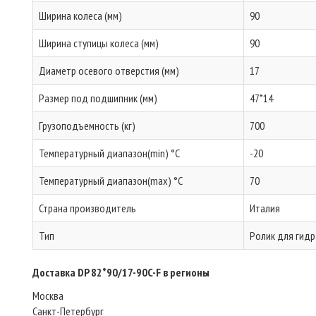
Ширина колеса (мм)
90
Ширина ступицы колеса (мм)
90
Диаметр осевого отверстия (мм)
17
Размер под подшипник (мм)
47*14
Грузоподъемность (кг)
700
Температурный диапазон(min) °C
-20
Температурный диапазон(max) °C
70
Страна производитель
Италия
Тип
Ролик для гидр
Доставка DP 82*90/17-90C-F в регионы
Москва
Санкт-Петербург