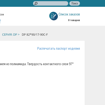
Список заказов
ссии
к
0 товаров
СЕРИЯ: DP >
DP 82*90/17-90C-F
Распечатать паспорт изделия
ием из полиамида. Твердость контактного слоя 97°