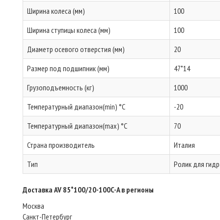
Ширина колеса (мм)
100
Ширина ступицы колеса (мм)
100
Диаметр осевого отверстия (мм)
20
Размер под подшипник (мм)
47*14
Грузоподъемность (кг)
1000
Температурный диапазон(min) °C
-20
Температурный диапазон(max) °C
70
Страна производитель
Италия
Тип
Ролик для гидр
Доставка AV 85*100/20-100C-A в регионы
Москва
Санкт-Петербург