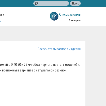
Список заказов
ссии
к
0 товаров
Распечатать паспорт изделия
елей с Ø 40,50 и 75 мм обод черного цвета. У моделей с
5 мм возможны в варианте с натуральной резиной.