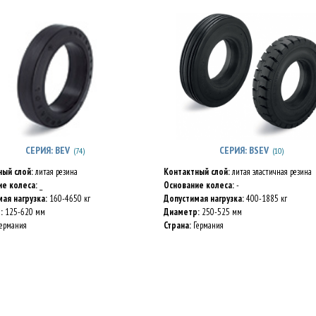
СЕРИЯ: BEV
СЕРИЯ: BSEV
(74)
(10)
ный слой:
литая резина
Контактный слой:
литая эластичная резина
ие колеса:
_
Основание колеса:
-
ая нагрузка:
160-4650 кг
Допустимая нагрузка:
400-1885 кг
:
125-620 мм
Диаметр:
250-525 мм
ермания
Страна:
Германия