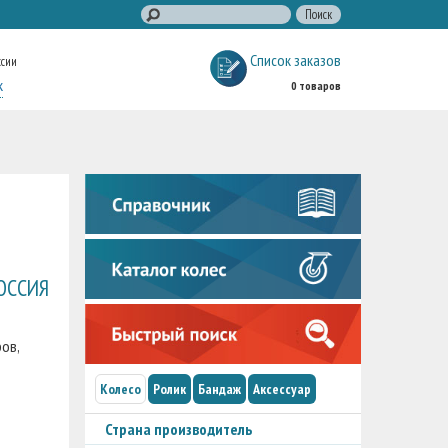
Список заказов
ссии
к
0 товаров
ОССИЯ
ов,
Колесо
Ролик
Бандаж
Аксессуар
Страна производитель