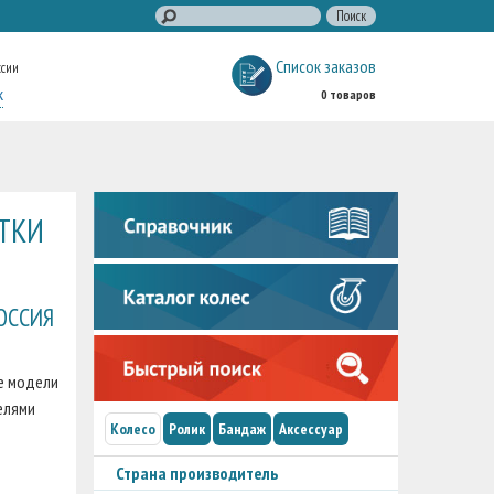
Список заказов
ссии
к
0 товаров
ТКИ
ОССИЯ
е модели
елями
Колесо
Ролик
Бандаж
Аксессуар
Страна производитель