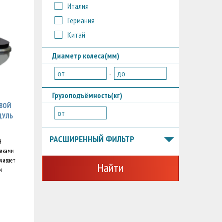
Италия
Германия
Китай
Диаметр колеса(мм)
от
-
до
Грузоподъёмность(кг)
ОВОЙ
от
ДУЛЬ
РАСШИРЕННЫЙ ФИЛЬТР
й
ликами
ечивает
Найти
м