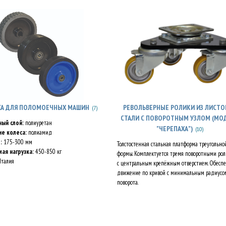
СА ДЛЯ ПОЛОМОЕЧНЫХ МАШИН
РЕВОЛЬВЕРНЫЕ РОЛИКИ ИЗ ЛИСТ
(7)
СТАЛИ С ПОВОРОТНЫМ УЗЛОМ (МО
ный слой:
полиуретан
"ЧЕРЕПАХА")
(10)
ие колеса:
полиамид
:
175-300 мм
Толстостенная стальная платформа треугольно
ая нагрузка:
450-850 кг
формы. Комплектуется тремя поворотными ро
талия
с центральным крепёжным отверстием. Обесп
движение по кривой с минимальным радиусо
поворота.