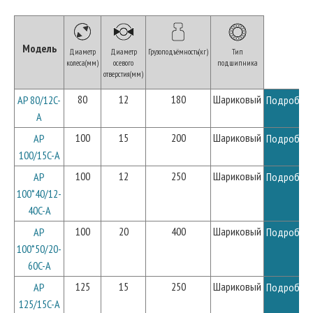
Модель
Диаметр
Диаметр
Грузоподъёмность(кг)
Тип
колеса(мм)
осевого
подшипника
отверстия(мм)
80
12
180
Шариковый
AP 80/12C-
Подробне
A
100
15
200
Шариковый
AP
Подробне
100/15C-A
100
12
250
Шариковый
AP
Подробне
100*40/12-
40C-A
100
20
400
Шариковый
AP
Подробне
100*50/20-
60C-A
125
15
250
Шариковый
AP
Подробне
125/15C-A